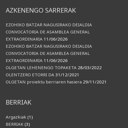
AZKENENGO SARRERAK
EZOHIKO BATZAR NAGUSIRAKO DEIALDIA
CONVOCATORIA DE ASAMBLEA GENERAL
EXTRAORDINARIA
11/06/2026
EZOHIKO BATZAR NAGUSIRAKO DEIALDIA
CONVOCATORIA DE ASAMBLEA GENERAL
EXTRAORDINARIA
11/06/2026
OLGETAN LEHENENGO TOPAKETA
28/03/2022
OLENTZERO ETORRI DA
31/12/2021
OLGETAN proiektu berriaren hasiera
29/11/2021
BERRIAK
Argazkiak
(1)
BERRIAK
(3)