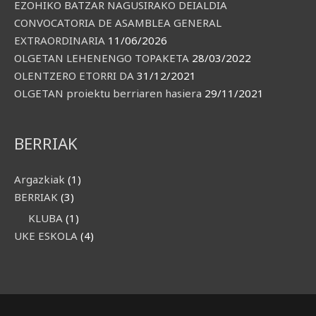
EZOHIKO BATZAR NAGUSIRAKO DEIALDIA
CONVOCATORIA DE ASAMBLEA GENERAL
EXTRAORDINARIA
11/06/2026
OLGETAN LEHENENGO TOPAKETA
28/03/2022
OLENTZERO ETORRI DA
31/12/2021
OLGETAN proiektu berriaren hasiera
29/11/2021
BERRIAK
Argazkiak
(1)
BERRIAK
(3)
KLUBA
(1)
UKE ESKOLA
(4)