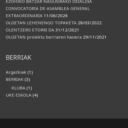
EZOHIKO BATZAR NAGUSIRAKO DEIALDIA
CONVOCATORIA DE ASAMBLEA GENERAL
EXTRAORDINARIA
11/06/2026
OLGETAN LEHENENGO TOPAKETA
28/03/2022
OLENTZERO ETORRI DA
31/12/2021
OLGETAN proiektu berriaren hasiera
29/11/2021
BERRIAK
Argazkiak
(1)
BERRIAK
(3)
KLUBA
(1)
UKE ESKOLA
(4)