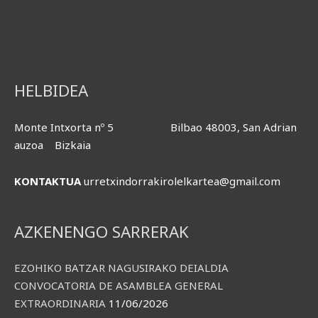
HELBIDEA
Monte Intxorta nº 5 Bilbao 48003, San Adrian
auzoa Bizkaia
KONTAKTUA
urretxindorrakirolelkartea@gmail.com
AZKENENGO SARRERAK
EZOHIKO BATZAR NAGUSIRAKO DEIALDIA
CONVOCATORIA DE ASAMBLEA GENERAL
EXTRAORDINARIA
11/06/2026