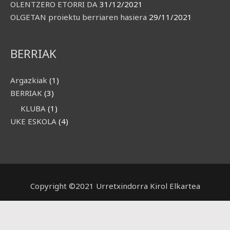
OLENTZERO ETORRI DA
31/12/2021
OLGETAN proiektu berriaren hasiera
29/11/2021
BERRIAK
Argazkiak
(1)
BERRIAK
(3)
KLUBA
(1)
UKE ESKOLA
(4)
Copyright ©2021 Urretxindorra Kirol Elkartea