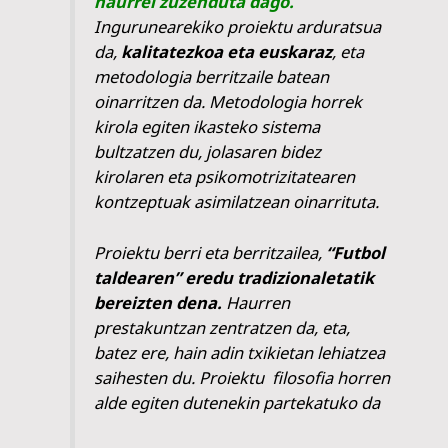
haurrei zuzenduta dago.
Ingurunearekiko proiektu arduratsua
da,
kalitatezkoa eta euskaraz
, eta
metodologia berritzaile batean
oinarritzen da. Metodologia horrek
kirola egiten ikasteko sistema
bultzatzen du, jolasaren bidez
kirolaren eta psikomotrizitatearen
kontzeptuak asimilatzean oinarrituta.
Proiektu berri eta berritzailea,
“Futbol
taldearen” eredu tradizionaletatik
bereizten dena.
Haurren
prestakuntzan zentratzen da, eta,
batez ere, hain adin txikietan lehiatzea
saihesten du. Proiektu filosofia horren
alde egiten dutenekin partekatuko da