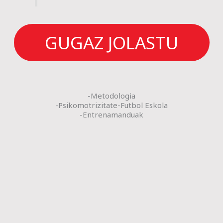
GUGAZ JOLASTU
-Metodologia
-Psikomotrizitate-Futbol Eskola
-Entrenamanduak