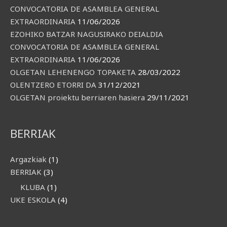
CONVOCATORIA DE ASAMBLEA GENERAL
EXTRAORDINARIA
11/06/2026
EZOHIKO BATZAR NAGUSIRAKO DEIALDIA
CONVOCATORIA DE ASAMBLEA GENERAL
EXTRAORDINARIA
11/06/2026
OLGETAN LEHENENGO TOPAKETA
28/03/2022
OLENTZERO ETORRI DA
31/12/2021
OLGETAN proiektu berriaren hasiera
29/11/2021
BERRIAK
Argazkiak
(1)
BERRIAK
(3)
KLUBA
(1)
UKE ESKOLA
(4)